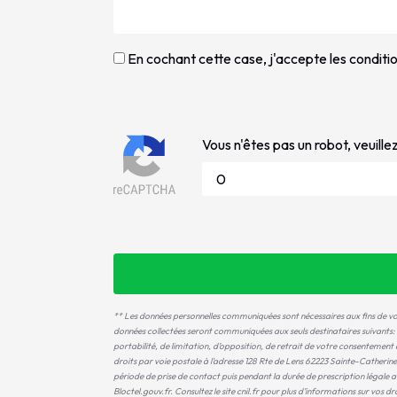
En cochant cette case, j'accepte les conditio
Vous n'êtes pas un robot, veuille
** Les données personnelles communiquées sont nécessaires aux fins de vo
données collectées seront communiquées aux seuls destinataires suivant
portabilité, de limitation, d’opposition, de retrait de votre consentemen
droits par voie postale à l'adresse 128 Rte de Lens 62223 Sainte-Catherin
période de prise de contact puis pendant la durée de prescription légale au
Bloctel.gouv.fr
. Consultez le site cnil.fr pour plus d’informations sur vos dro