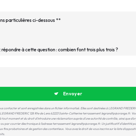
ns particulières ci-dessous **
z répondre à cette question : combien font trois plus trois ?
Envoyer
us contacter et sont enregistrées dans un fichier informatisé. Elles sont destinées à LEGRAND FREDERIC
s: LEGRAND FREDERIC 128 Rte de Lens 62223 Sainte-Catherine terrassement.legrandtp@orange.fr. Vous di
t à tout moment et du droit d’introduire une réclamation auprès d’une autorité de contrôle, ainsi que d
e ou par courrier électronique à l'adresse terrassement.legrandtp@orange.fr. Un justificatif d'identit
x fins probatoires et de gestion des contentieux. Vous avez le droit de vous inscrire sur la liste d'oppos
its.