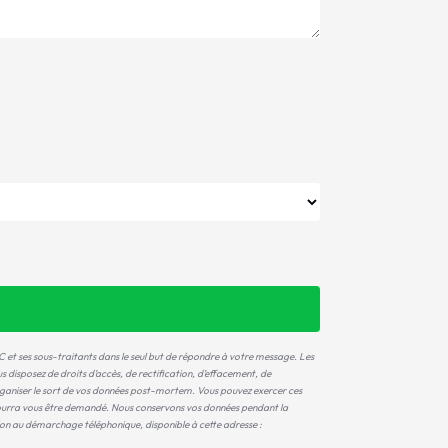
 et ses sous-traitants dans le seul but de répondre à votre message. Les
sposez de droits d’accès, de rectification, d’effacement, de
’organiser le sort de vos données post-mortem. Vous pouvez exercer ces
é pourra vous être demandé. Nous conservons vos données pendant la
ition au démarchage téléphonique, disponible à cette adresse :