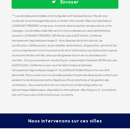
Envoyer
** Les données personnelles communiquées sont nécessaires aux fins de vous
contacter et sont enregistrées dans un fichier informatisé. Elles sont destinées à
LEGRAND FREDERIC et ses sous-traitants dans le seul but de répondre à votre
message. Les données collectées seront communiquées aux seuls destinataires
suivants: LEGRAND FREDERIC 128 Rte de Lens 62223 Sainte-Catherine
terrassement.legrandtp@orange.fr. Vous disposez de droits d’accès, de
rectification, d’effacement, de portabilité, de limitation, d’opposition, de retrait de
votre consentement à tout moment et du droit d’introduire une réclamation auprès
d’une autorité de contrôle, ainsi que d’organiser le sort de vos données post-
mortem. Vous pouvez exercer ces droits par voie postale à l'adresse 128 Rte de Lens
62223 Sainte-Catherine ou par courrier électronique à l'adresse
terrassement.legrandtp@orange.fr. Un justificatif d'identité pourra vous être
demandé. Nous conservons vos données pendant la période de prise de contact puis
pendant la durée de prescription légale aux fins probatoires et de gestion des
contentieux. Vous avez le droit de vous inscrire sur la liste d'opposition au
démarchage téléphonique, disponible à cette adresse :
Bloctel.gouv.fr
. Consultez le
site cnil.fr pour plus d’informations sur vos droits.
Nous intervenons sur ces villes