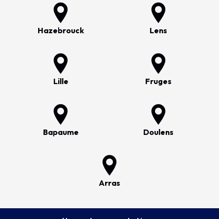
Hazebrouck
Lens
Lille
Fruges
Bapaume
Doulens
Arras