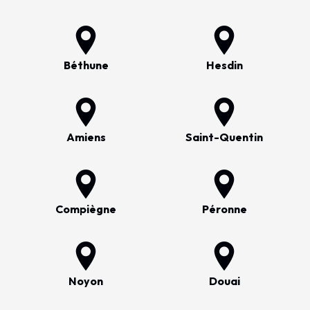
Béthune
Hesdin
Amiens
Saint-Quentin
Compiègne
Péronne
Noyon
Douai