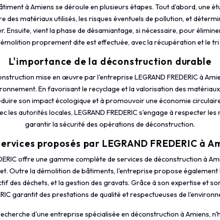
âtiment à Amiens se déroule en plusieurs étapes. Tout d'abord, une étu
e des matériaux utilisés, les risques éventuels de pollution, et déterm
Ensuite, vient la phase de désamiantage, si nécessaire, pour élimin
 démolition proprement dite est effectuée, avec la récupération et le tr
L'importance de la déconstruction durable
nstruction mise en œuvre par l'entreprise LEGRAND FREDERIC à Amien
ronnement. En favorisant le recyclage et la valorisation des matériaux 
réduire son impact écologique et à promouvoir une économie circulaire. 
vec les autorités locales, LEGRAND FREDERIC s'engage à respecter le
garantir la sécurité des opérations de déconstruction.
services proposés par LEGRAND FREDERIC à A
ERIC offre une gamme complète de services de déconstruction à Ami
et. Outre la démolition de bâtiments, l'entreprise propose également
ectif des déchets, et la gestion des gravats. Grâce à son expertise et 
IC garantit des prestations de qualité et respectueuses de l'environ
la recherche d'une entreprise spécialisée en déconstruction à Amiens, n'