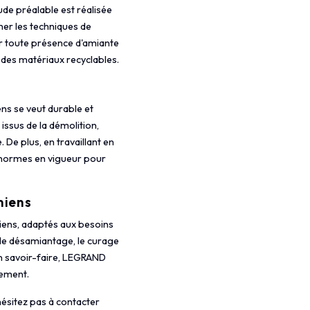
de préalable est réalisée
iner les techniques de
er toute présence d'amiante
i des matériaux recyclables.
s se veut durable et
issus de la démolition,
De plus, en travaillant en
s normes en vigueur pour
miens
ens, adaptés aux besoins
 le désamiantage, le curage
son savoir-faire, LEGRAND
nement.
hésitez pas à contacter