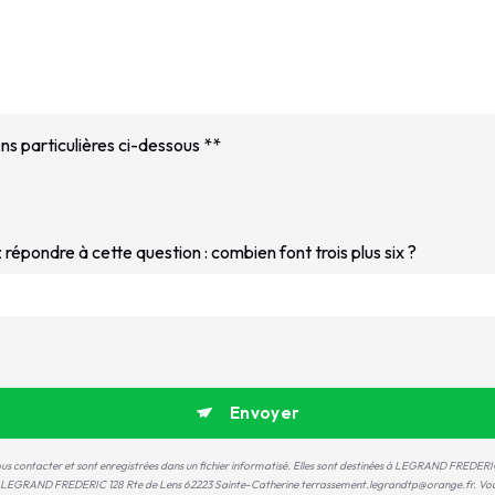
ns particulières ci-dessous **
z répondre à cette question : combien font trois plus six ?
Envoyer
us contacter et sont enregistrées dans un fichier informatisé. Elles sont destinées à LEGRAND FREDERIC
s: LEGRAND FREDERIC 128 Rte de Lens 62223 Sainte-Catherine terrassement.legrandtp@orange.fr. Vous di